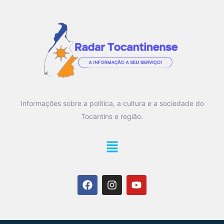
Informações sobre a política, a cultura e a sociedade do
Tocantins e região.
Main
Menu
F
I
Y
a
n
o
c
s
u
e
t
t
b
a
u